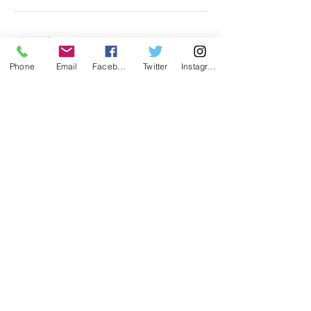
連絡先
Phone
Email
Facebook
Twitter
Instagram
3-27-11, #２階事務室, 東京都杉並区高井戸
東, 168-0072,
Contact Us:
Tel:
03-3247-3636
Email: officetgc
@tgc.ac.jp
〒168-0072
東京都杉並区高井戸東3-27-11