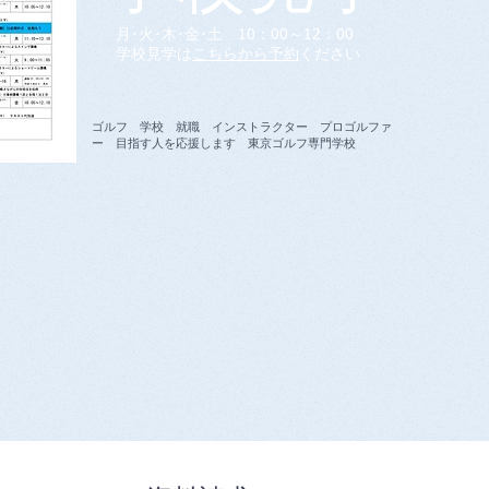
月･火･木･金･土 10：00～12：00
​学校見学は
こちらから予約
ください
ゴルフ 学校 就職 インストラクター プロゴルファ
ー 目指す人を応援します 東京ゴルフ専門学校