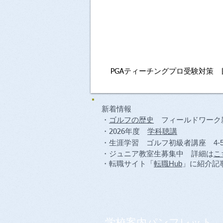
​プロになれる
日本で唯一の認
​PGAティーチングプロ受験対策
​新着情報
・
ゴルフの歴史
フィールドワーク
・2026年度
学科聴講
​・生涯学習 ゴルフ初級者講座 4-
​・ジュニア教室生募集​​中 詳細は
こ
・転職サイト「
転職Hub
」に紹介記
学校案内パンフレット