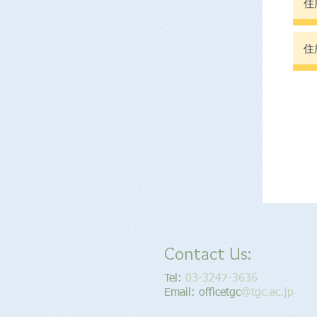
Contact Us:
Tel:
03-3247-3636
Email: officetgc
@tgc.ac.jp