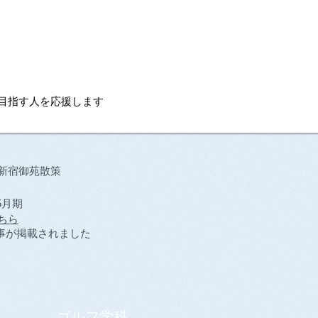
可専門学校
 目指す人を応援します
新宿御苑散策
5月期
ちら
事が掲載されました
ゴルフ学科