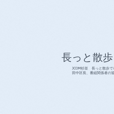
長っと散歩
JCOM杉並 長っと散歩
​田中区長、番組関係者の