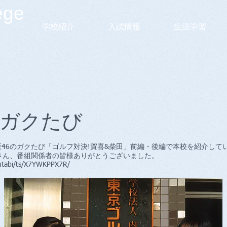
ege
学校紹介
入試情報
生涯学習
のガクたび
木坂46のガクたび「ゴルフ対決!賀喜&柴田」前編・後編で本校を紹介して
田さん、番組関係者の皆様ありがとうございました。
kutabi/ts/X7YWKPPX7R/