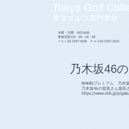
Tokyo Golf Coll
東京ゴルフ専門学校
水曜・日曜・祝日休校
事務局受付9：00～16：00
​ＴＥＬ03-3247-3636 ＦＡＸ03-3247-1818
​乃木坂46
NHKBSプレミアム 乃
​乃木坂46の賀喜さん柴
https://www.nhk.jp/p/ga